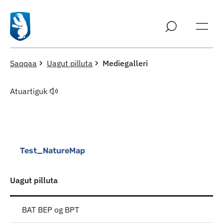
Imarisaanut ingerlaqqigit
Saqqaa
Uagut pilluta
Mediegalleri
Atuartiguk
Test_NatureMap
Uagut pilluta
BAT BEP og BPT