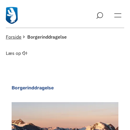
Spring til indholdssektion
Forside
Borgerinddragelse
Læs op
Borgerinddragelse
Generelt om offentlige høringer, info