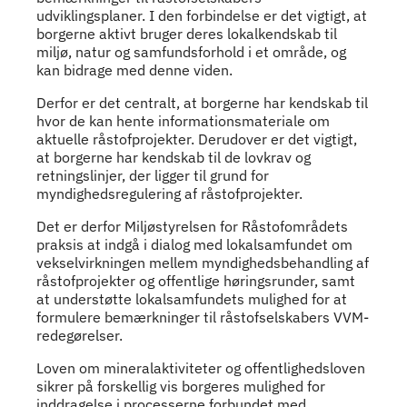
udviklingsplaner. I den forbindelse er det vigtigt, at
borgerne aktivt bruger deres lokalkendskab til
miljø, natur og samfundsforhold i et område, og
kan bidrage med denne viden.
Derfor er det centralt, at borgerne har kendskab til
hvor de kan hente informationsmateriale om
aktuelle råstofprojekter. Derudover er det vigtigt,
at borgerne har kendskab til de lovkrav og
retningslinjer, der ligger til grund for
myndighedsregulering af råstofprojekter.
Det er derfor Miljøstyrelsen for Råstofområdets
praksis at indgå i dialog med lokalsamfundet om
vekselvirkningen mellem myndighedsbehandling af
råstofprojekter og offentlige høringsrunder, samt
at understøtte lokalsamfundets mulighed for at
formulere bemærkninger til råstofselskabers VVM-
redegørelser.
Loven om mineralaktiviteter og offentlighedsloven
sikrer på forskellig vis borgeres mulighed for
inddragelse i processerne forbundet med